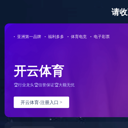
九州官方
服务热线： 0513-85928789
网站九州官方
九州官方-九州(中国)
公司简介
资质荣誉
九州官方
研究中心
生产设备
厂容厂貌
组织机构
产品展示
舱室机械
甲板机械
其他
新闻资讯