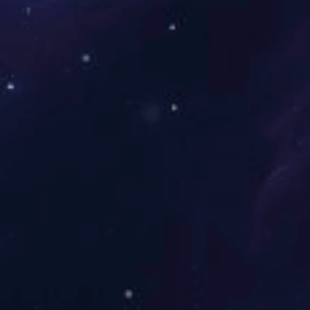
九州官方-九州(中国) 雁荡山三日游
一年之际在于春，为丰富职工的文化生活，营造和谐向上的团队
活动，加强了员工之间的沟通交流，丰富了员工精神文化生活
2019-05-31
造船工艺：推进机具的革新 航海罗盘的运用
自古以来我国的造船工艺一直处在领先地位，特别是槽、舵和
2018-11-28
九州官方-九州(中国) 工会组织：横店、南湖三日游
三月，阳光明媚，生机勃勃，在这春暖花开的季节，为进一步丰
距离地接受了爱国主义教育，增进了员工之间的沟通交流，增
2018-04-02
网站九州官方
九州官方-九州(中国)
