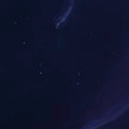
在线留言
联系方式
电话: 0513-85928789

搜索


语言选择
中文版
新闻动态
NEWS
九州官方
行业动态
