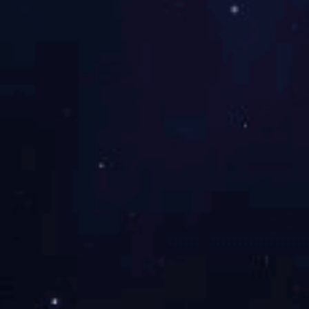
公司简介
资质荣誉
九州官方
研究中心
生产设备
厂容厂貌
组织机构
产品展示

舱室机械
甲板机械
其他
新闻资讯

九州官方
行业动态
人力资源
