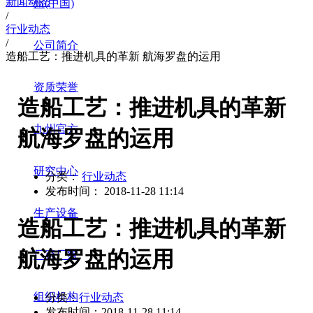
新闻动态
州(中国)
/
行业动态
/
公司简介
造船工艺：推进机具的革新 航海罗盘的运用
资质荣誉
造船工艺：推进机具的革新
九州官方
航海罗盘的运用
研究中心
分类：
行业动态
发布时间：
2018-11-28 11:14
生产设备
造船工艺：推进机具的革新
航海罗盘的运用
厂容厂貌
组织机构
分类：
行业动态
发布时间：
2018-11-28 11:14