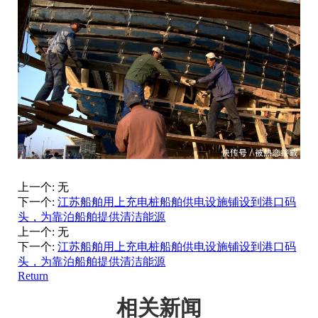
上一个
:
无
下一个
:
江苏船舶用上充电桩船舶供电设施铺设到港口码
头，为靠泊船舶提供清洁能源
上一个
:
无
下一个
:
江苏船舶用上充电桩船舶供电设施铺设到港口码
头，为靠泊船舶提供清洁能源
Return
相关新闻