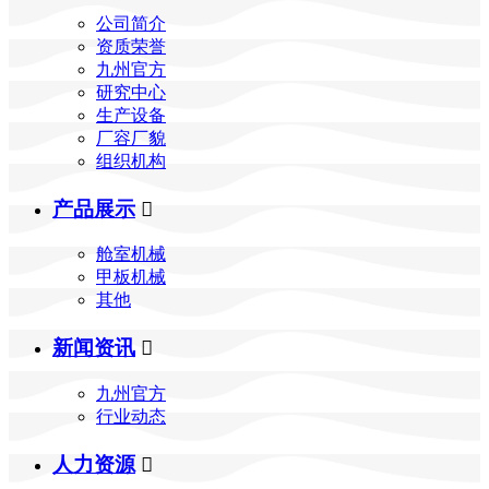
公司简介
资质荣誉
九州官方
研究中心
生产设备
厂容厂貌
组织机构
产品展示

舱室机械
甲板机械
其他
新闻资讯

九州官方
行业动态
人力资源
