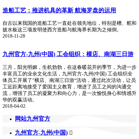
造船工艺：推进机具的革新 航海罗盘的运用
自古以来我国的造船工艺一直处在领先地位，特别是槽、舵和
披水板这三项发明使西方造船与航海界长期为之倾倒。
2018-11-28
九州官方-九州(中国) 工会组织：横店、南湖三日游
三月，阳光明媚，生机勃勃，在这春暖花开的季节，为进一步
丰富员工的业余文化生活，九州官方-九州(中国) 工会组织全
体员工开展了”横店、南湖三日游“活动，通过此次活动，让员
工近距离地接受了爱国主义教育，增进了员工之间的沟通交
流，增强了员工的凝聚力和向心力，是一次愉悦身心和情感升
华的双赢活动。
2018-04-02
网站九州官方
九州官方-九州(中国)
