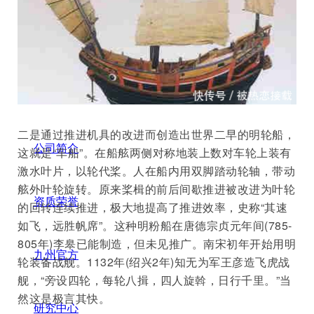
方
九州官方-九
州(中国)
二是通过推进机具的改进而创造出世界二早的明轮船，
公司简介
这就是“车船”。在船舷两侧对称地装上数对车轮上装有
激水叶片，以轮代桨。人在船内用双脚踏动轮轴，带动
舷外叶轮旋转。原来桨楫的前后间歇推进被改进为叶轮
资质荣誉
的回转连续推进，极大地提高了推进效率，史称“其速
如飞，远胜帆席”。这种明粉船在唐德宗贞元年间(785-
805年)李皋已能制造，但未见推广。南宋初年开始用明
九州官方
轮装备战舰。1132年(绍兴2年)知无为军王彦造飞虎战
舰，“旁设四轮，每轮八揖，四人旋斡，日行千里。”当
然这是极言其快。
研究中心