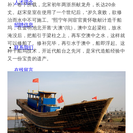
人才理念
补》卷下所载，北宋初年两浙所献龙舟，长达20余
丈。赵宋皇室在使用了一个世纪后，“岁久衰败，欲修
治而水中不可施工。”熙宁年间宦官黄怀敬献计造干船
招聘信息
坞，在金明池北开凿‘大澳”(坑)，澳中立起梁柱，放水
淹没后，把船引于梁柱之上，再车空澳中之水，这样就
可以修船了。修补完毕，再引水于澳中，船即浮起。这
联系我们
种千船坞技术，开近代船台之先河，是宋代造船经验中
又一份宝贵的遗产。
在线留言
联系方式
电话: 0513-
85928789