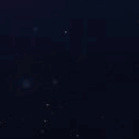
人才理念
招聘信息
联系我们
在线留言
联系方式
电话: 0513-