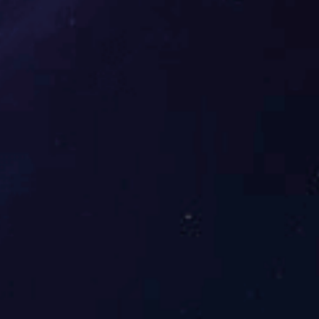
甲板机械
其他
新闻资讯
九州官方
行业动态
人力资源